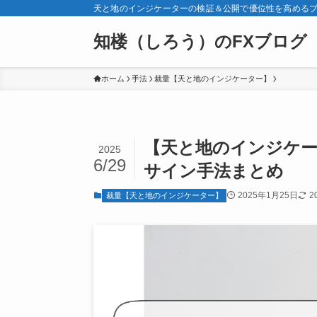
天と地のインジケーターの検証＆公開で優位性を高める
知楼（しろう）のFXブログ
ホーム
手法
裁量【天と地のインジケーター】
【天と地のインジケー
2025
6/29
サイン手法まとめ
2025年1月25日
2
裁量【天と地のインジケーター】