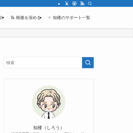
紹介
📝 根拠を深める
✨ 知楼のサポート一覧
知楼（しろう）