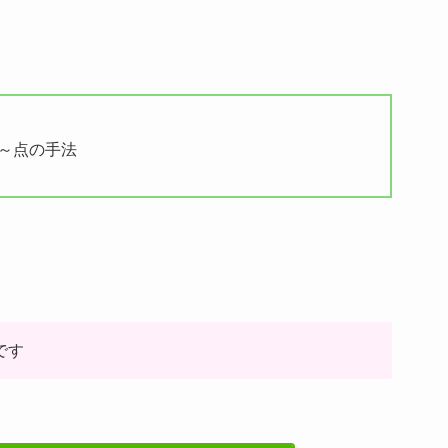
～点の手法
です