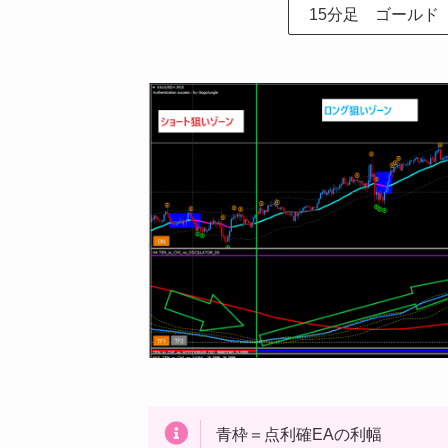
15分足 ゴールド
青枠＝点利確EAの利幅